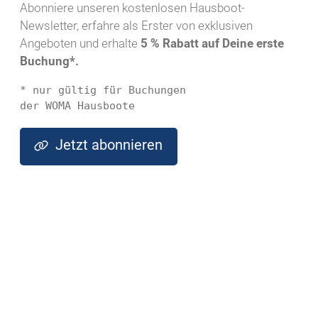
Hausboot?
Abonniere unseren kostenlosen Hausboot-
Newsletter, erfahre als Erster von exklusiven
Eignen sich Hausboote für einen
Angeboten und erhalte
5 % Rabatt auf Deine erste
Familienurlaub mit Kindern?
Buchung*.
Was kann ich während des
* nur gültig für Buchungen 
Hausbooturlaubs unternehmen?
der WOMA Hausboote
Kann ich ein Hausboot ohne Führerschein
Jetzt abonnieren
mieten?
Welche Buchungsbedingungen gibt es?
Welche Einschränkungen gibt es?
Gibt es eine Mindestanzahl von Personen an
Board?
Mit welchen Kosten muss ich rechnen?