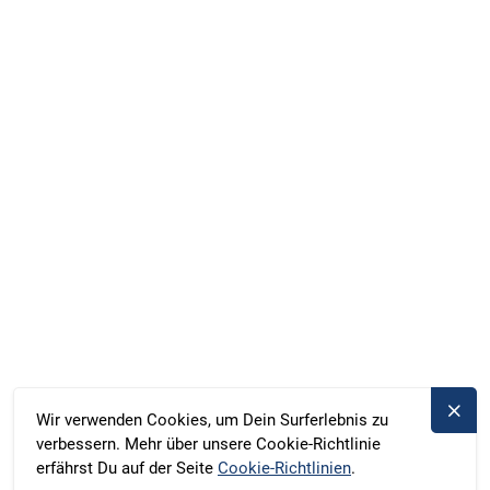
Facebook
Instagram
WhatsApp
Marina Röblinsee, Röblinsee 37, Fürstenberg, Deutschland
Duschik und Rost Hausboot GbR, Deubners Weg 10,
Chemnitz, Deutschland
+49 371 33760690
kontakt@bootado.com
REISEZIELE
AKTIVITÄTEN
Wir verwenden Cookies, um Dein Surferlebnis zu
verbessern. Mehr über unsere Cookie-Richtlinie
BOOTADO
erfährst Du auf der Seite
Cookie-Richtlinien
.