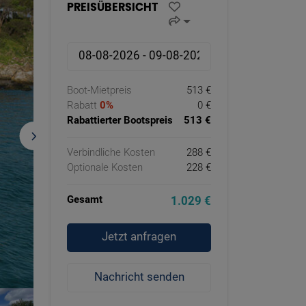
PREISÜBERSICHT
Boot-Mietpreis
513 €
Rabatt
0%
0 €
Rabattierter Bootspreis
513 €
Verbindliche Kosten
288 €
Optionale Kosten
228 €
Gesamt
1.029 €
Jetzt anfragen
Nachricht senden