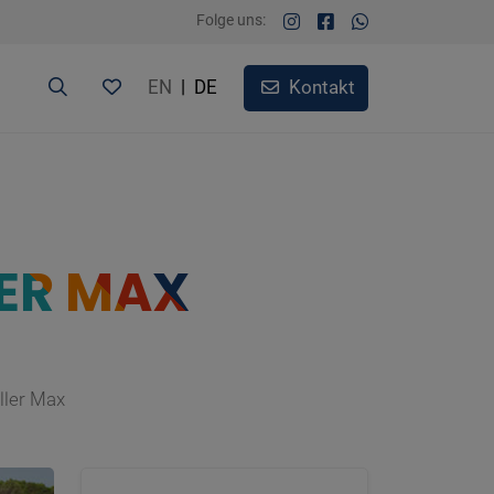
Folge uns:
EN
|
DE
Kontakt
ER MAX
ller Max