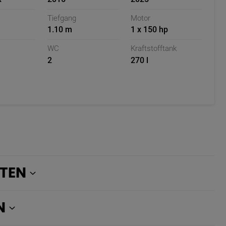
Tiefgang
Motor
1.10 m
1 x 150 hp
WC
Kraftstofftank
2
270 l
STEN
N