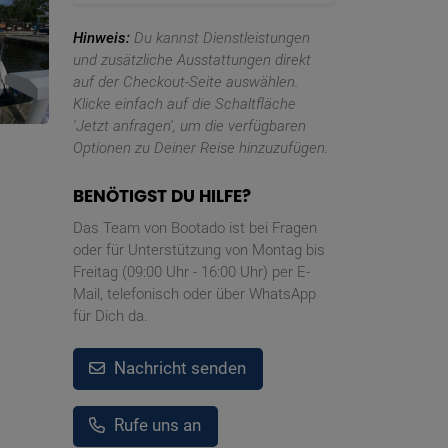
Hinweis:
Du kannst Dienstleistungen
und zusätzliche Ausstattungen direkt
auf der Checkout-Seite auswählen.
Klicke einfach auf die Schaltfläche
'Jetzt anfragen', um die verfügbaren
Optionen zu Deiner Reise hinzuzufügen.
BENÖTIGST DU HILFE?
Das Team von Bootado ist bei Fragen
oder für Unterstützung von Montag bis
Freitag (09:00 Uhr - 16:00 Uhr) per E-
Mail, telefonisch oder über WhatsApp
für Dich da.
Nachricht senden
Rufe uns an