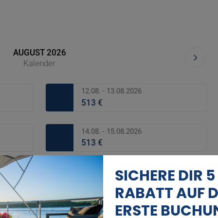
AUGUST 2026
Kalender
12.08. - 13.08.2026
513 €
14.08. - 15.08.2026
513 €
SICHERE DIR 5
16.08. - 17.08.2026
513 €
RABATT AUF D
ERSTE BUCHU
18.08. - 19.08.2026