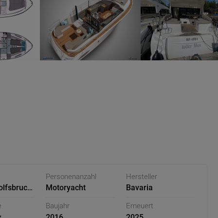
Personenanzahl
Hersteller
lfsbruch,
Motoryacht
Bavaria
and
e
Baujahr
Erneuert
x
2016
2025