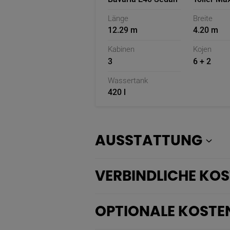
Länge
Breite
12.29 m
4.20 m
Kabinen
Kojen
3
6 + 2
Wassertank
420 l
AUSSTATTUNG
VERBINDLICHE KO
OPTIONALE KOSTE