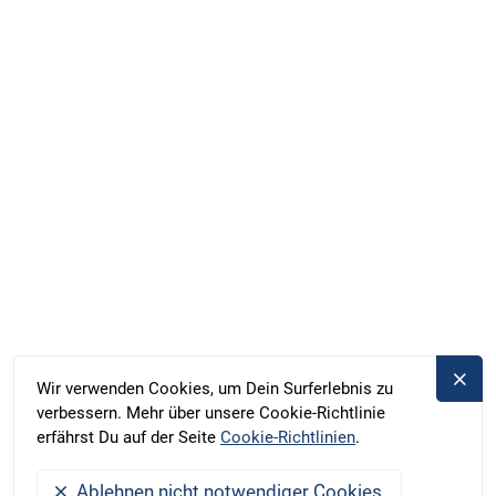
Marina Röblinsee, Röblinsee 37, Fürstenberg, Deutschland
Duschik und Rost Hausboot GbR, Deubners Weg 10,
Chemnitz, Deutschland
+49 371 33760690
kontakt@bootado.com
REISEZIELE
AKTIVITÄTEN
Wir verwenden Cookies, um Dein Surferlebnis zu
verbessern. Mehr über unsere Cookie-Richtlinie
BOOTADO
erfährst Du auf der Seite
Cookie-Richtlinien
.
Ablehnen nicht notwendiger Cookies