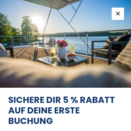
Folge uns:
+49 371 33760690
EN
|
DE
NIMBUS 320 COUPE
MOIN
MAX
08/08/2026 - 09/08/2026
Startseite
Zurück zu den Suchergebnissen
Nimbus 320
Coupe Moin Max
SICHERE DIR 5 % RABATT
AUF DEINE ERSTE
BUCHUNG