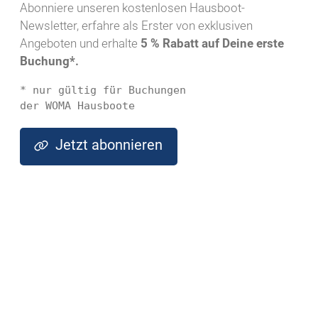
Abonniere unseren kostenlosen Hausboot-
Newsletter, erfahre als Erster von exklusiven
Angeboten und erhalte
5 % Rabatt auf Deine erste
Buchung*.
* nur gültig für Buchungen 
der WOMA Hausboote
Jetzt abonnieren
Highlights
Dein schwimmender Rückzugsort für Urlaub, Abenteuer und
Erholung auf ruhigen Gewässern
Willkommen an Bord der Spreeperle – dein schwimmender
Rückzugsort, der dir unvergessliche Momente auf ruhigen