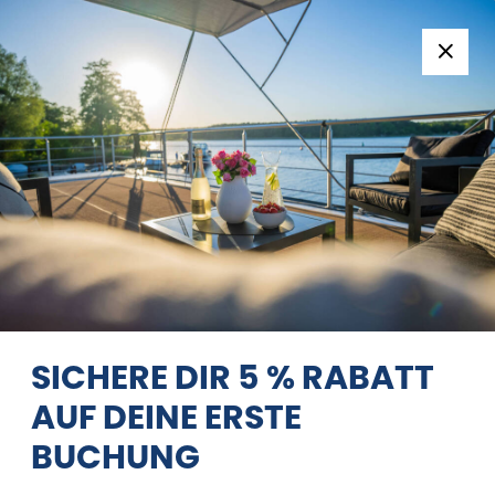
Folge uns:
+49 371 33760690
EN
|
DE
VAGABUND 30
SPREEPERLE
09/08/2026 - 10/08/2026
Startseite
Zurück zu den Suchergebnissen
Vagabund 30
spreeperle
SICHERE DIR 5 % RABATT
AUF DEINE ERSTE
BUCHUNG