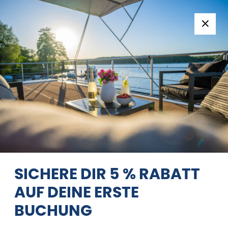
Folge uns:
+49 371 33760690
EN
|
DE
LINSSEN GRAND STURDY
29.9 AC
GROSSER MAX
07/08/2026 - 08/08/2026
Startseite
Zurück zu den Suchergebnissen
Linssen Grand
Sturdy 29.9 AC Großer Max
SICHERE DIR 5 % RABATT
AUF DEINE ERSTE
BUCHUNG