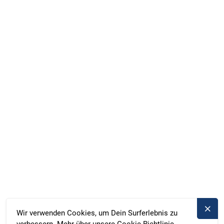
und alles Weitere kümmern. Komm an Bord und entdecke die
Service cost
99,00 €
Freiheit auf der Seenplatte!
TOTAL
585,39 €
zusätzliches Extra
7,80 €
zusätzliches Extra
57,59 €
Facebook
Instagram
WhatsApp
Marina Röblinsee, Röblinsee 37, Fürstenberg, Deutschland
Duschik und Rost Hausboot GbR, Deubners Weg 10,
Chemnitz, Deutschland
+49 371 33760690
kontakt@bootado.com
REISEZIELE
AKTIVITÄTEN
Wir verwenden Cookies, um Dein Surferlebnis zu