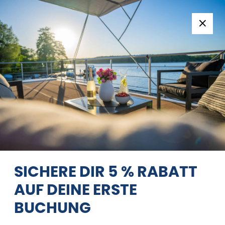
Folge uns:
+49 371 33760690
EN
|
DE
NAUTILUS MAXI*
SWIMMINGPOOL
08/08/2026 - 09/08/2026
Startseite
Zurück zu den Suchergebnissen
Nautilus Maxi*
Swimmingpool
SICHERE DIR 5 % RABATT
AUF DEINE ERSTE
BUCHUNG