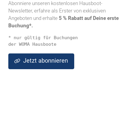
Abonniere unseren kostenlosen Hausboot-
Newsletter, erfahre als Erster von exklusiven
Angeboten und erhalte
5 % Rabatt auf Deine erste
Buchung*.
* nur gültig für Buchungen 
der WOMA Hausboote
Jetzt abonnieren
Highlights
Das moderne Hausboot mit atemberaubendem Ausblick und
vielseitigem Raumkonzept
Die Swimmingpool – das moderne Hausboot mit
atemberaubendem Rundumblick und vielseitigem Raumkonzept.