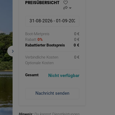
PREISÜBERSICHT
Boot-Mietpreis
0 €
Rabatt
0%
0 €
Rabattierter Bootspreis
0 €
Verbindliche Kosten
0 €
Optionale Kosten
Gesamt
Nicht verfügbar
Nachricht senden
Hinweis:
Du kannst Dienstleistungen