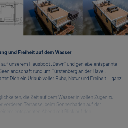
ng und Freiheit auf dem Wasser
t auf unserem Hausboot „Dawn“ und genieße entspannte
Seenlandschaft rund um Fürstenberg an der Havel.
tet Dich ein Urlaub voller Ruhe, Natur und Freiheit – ganz
glichkeiten, die Zeit auf dem Wasser in vollen Zügen zu
er vorderen Terrasse, beim Sonnenbaden auf der
 einem entspannten Abend mit Blick auf den
r Moment zu etwas Besonderem.