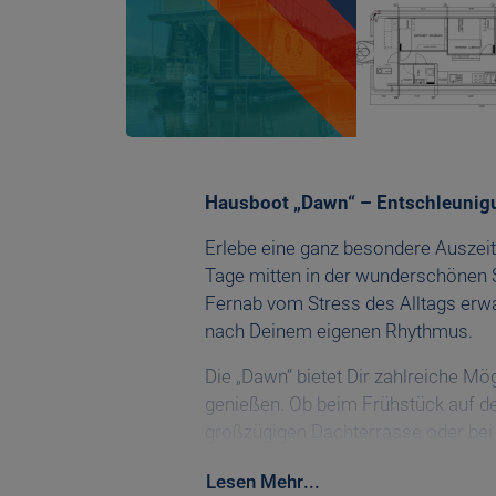
Hausboot „Dawn“ – Entschleunigu
Erlebe eine ganz besondere Auszei
Tage mitten in der wunderschönen 
Fernab vom Stress des Alltags erwar
nach Deinem eigenen Rhythmus.
Die „Dawn“ bietet Dir zahlreiche Mö
genießen. Ob beim Frühstück auf d
großzügigen Dachterrasse oder bei
Sonnenuntergang – hier wird jede
Lesen
Mehr
...