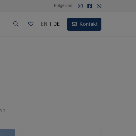
Folge uns:
EN
|
DE
Kontakt
N
wn